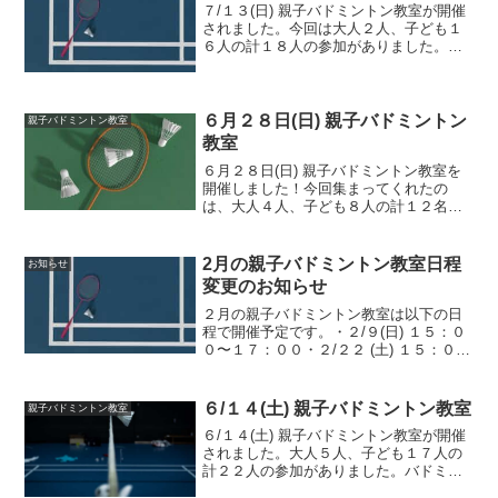
７/１３(日) 親子バドミントン教室が開催
されました。今回は大人２人、子ども１
６人の計１８人の参加がありました。今
回も中学生と６年生の参加が多くありま
した。基本練習とドライブやクリアの練
習をした後にダブルスの試合を、２１点
マッチで行いました...
​６月２８日(日) 親子バドミントン
親子バドミントン教室
教室
​６月２８日(日) 親子バドミントン教室を
開催しました！今回集まってくれたの
は、大人４人、子ども８人の計１２名。
今回は鶴巻小学校の現役小学生と、卒業
した中学生たちでワイワイ賑やかに活動
しました。​休憩時間に低学年の子と中学
2月の親子バドミントン教室日程
お知らせ
生が一緒になってス...
変更のお知らせ
２月の親子バドミントン教室は以下の日
程で開催予定です。・２/９(日) １５：０
０〜１７：００・２/２２ (土) １５：０
０〜１７：００宜しくお願い致します。
６/１４(土) 親子バドミントン教室
親子バドミントン教室
６/１４(土) 親子バドミントン教室が開催
されました。大人５人、子ども１７人の
計２２人の参加がありました。バドミン
トン部に入った中学生たちの参加もあり