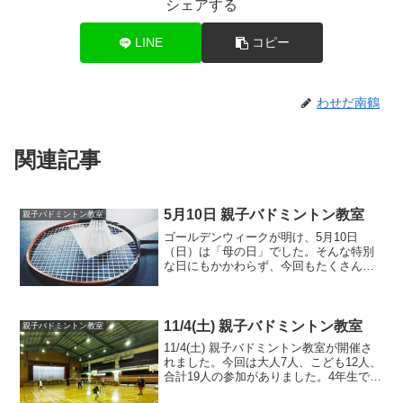
シェアする
LINE
コピー
わせだ南鶴
関連記事
5月10日 親子バドミントン教室
親子バドミントン教室
​ゴールデンウィークが明け、5月10日
（日）は「母の日」でした。そんな特別
な日にもかかわらず、今回もたくさんの
ご参加をいただき、賑やかに親子バドミ
ントン教室を開催することができまし
た！​今回は大人2名、子ども10名の計12名
が集まってくれま...
11/4(土) 親子バドミントン教室
親子バドミントン教室
11/4(土) 親子バドミントン教室が開催さ
れました。今回は大人7人、こども12人、
合計19人の参加がありました。4年生で初
めてバドミントンをする子が参加があ