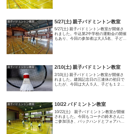
り、シャトルを打つのもかなり苦労して
いました。2時間の教室の中でたくさん練
習をして...
5/27(土) 親子バドミントン教室
親子バドミントン教室
5/27(土) 親子バドミントン教室が開催さ
れました。牛込第2中学校の運動会の開催
もあり、今回の参加者は大人5名、子ども
5名でした。参加者が少ないこともあり、
コートをひろく使った練習や、各自が取
り組みたい練習を時間いっぱい行うこと
が出来まし...
2/10(土) 親子バドミントン教室
親子バドミントン教室
2/10(土) 親子バドミントン教室が開催さ
れました。建国記念日の三連休の初日で
したが、今回は大人５人、子ども１２人
の計１９人の参加がありました。バドミ
ントンのラケットがお友達の顔に当たっ
てしまうという事故が、今回だけで2度も
起きてしまいま...
10/22 バドミントン教室
親子バドミントン教室
10/22(土) 親子バドミントン教室が開催
されました。今回もコーチの鈴木さんに
ご参加頂き、バックハンドとフォアハン
ドのドライブに取り組みました。バック
ハンドとフォアハンドは急に持ち方が変