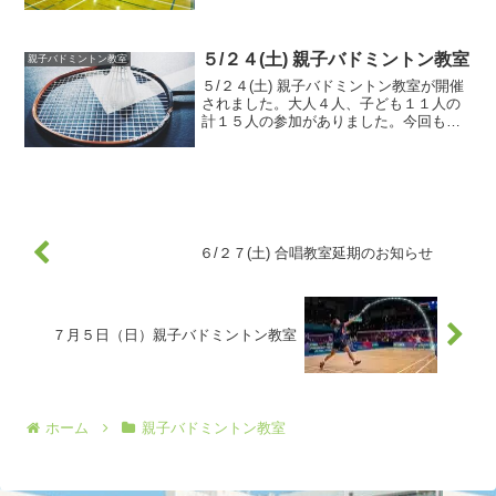
わり、なかなか持ち替えが大変でした。
フォアハンドバッ...
５/２４(土) 親子バドミントン教室
親子バドミントン教室
５/２４(土) 親子バドミントン教室が開催
されました。大人４人、子ども１１人の
計１５人の参加がありました。今回も中
学生の参加がありました。今回やスポー
ツ文化事業の統括責任者であり、学校の
スクールコーディネーターの山口さんに
いらっしゃて頂きま...
６/２７(土) 合唱教室延期のお知らせ
７月５日（日）親子バドミントン教室
ホーム
親子バドミントン教室